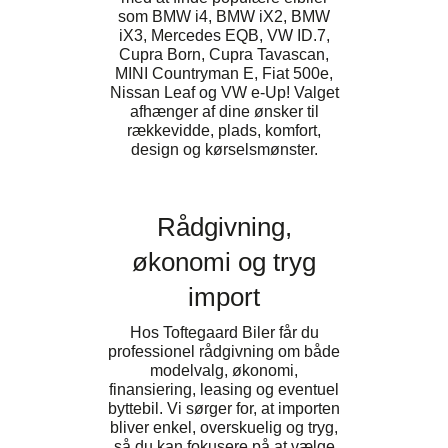
som BMW i4, BMW iX2, BMW
iX3, Mercedes EQB, VW ID.7,
Cupra Born, Cupra Tavascan,
MINI Countryman E, Fiat 500e,
Nissan Leaf og VW e-Up! Valget
afhænger af dine ønsker til
rækkevidde, plads, komfort,
design og kørselsmønster.
Rådgivning,
økonomi og tryg
import
Hos Toftegaard Biler får du
professionel rådgivning om både
modelvalg, økonomi,
finansiering, leasing og eventuel
byttebil. Vi sørger for, at importen
bliver enkel, overskuelig og tryg,
så du kan fokusere på at vælge