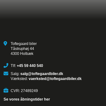
Toftegaard biler
Tåstruphøj 44
4300 Holbæk
Tlf:
+45 59 440 540
Salg:
salg@toftegaardbiler.dk
Værksted:
vaerksted@toftegaardbiler.dk
CVR: 27489249
Se vores åbningstider her
Hej 👋