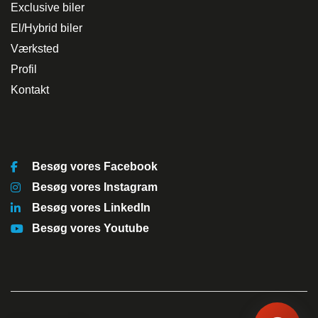
Hvordan kan vi hjælpe?
Exclusive biler
El/Hybrid biler
Værksted
Start en ny samtale
Har du et spørgsmål? Start en ny samtale
Profil
Kontakt
Kontaktinformation
Åbningstider
Leasingtyper
Besøg vores Facebook
Services
Besøg vores Instagram
Sociale medier
Besøg vores LinkedIn
Besøg vores Youtube
Bilmærker