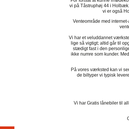
For fortsat at kunne imødeko
vi på Tåstruphøj 44 i Holbæk,
vi er også H
Venteområde med internet-ad
vente
Vi har et veluddannet værkst
lige så vigtigt; altid går t
stædigt fast i den personli
ikke numre som kunder. Med e
På vores værksted kan vi se
de biltyper vi typisk lev
Vi har Gratis lånebiler til 
O