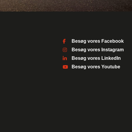
Hej 👋
Hvordan kan vi hjælpe?
Besøg vores Facebook
Besøg vores Instagram
Start en ny samtale
Har du et spørgsmål? Start en ny samtale
Besøg vores LinkedIn
Besøg vores Youtube
Kontaktinformation
Åbningstider
Leasingtyper
Services
Sociale medier
Bilmærker