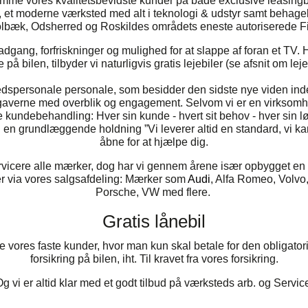
mme vores kvalitetsbevidste kunder på både exclusive leasingbil
 et moderne værksted med alt i teknologi & udstyr samt behagelige
olbæk, Odsherred og Roskildes områdets eneste autoriserede F
gang, forfriskninger og mulighed for at slappe af foran et TV. 
 på bilen, tilbyder vi naturligvis gratis lejebiler (se afsnit om leje
edspersonale personale, som besidder den sidste nye viden in
il opgaverne med overblik og engagement. Selvom vi er en virkso
ge kundebehandling: Hver sin kunde - hvert sit behov - hver sin 
n grundlæggende holdning ”Vi leverer altid en standard, vi kan
åbne for at hjælpe dig.
rvicere alle mærker, dog har vi gennem årene især opbygget 
erer via vores salgsafdeling: Mærker som
Audi
, Alfa Romeo, Volvo
Porsche, VW med flere.
Gratis lånebil
alle vores faste kunder, hvor man kun skal betale for den obligator
forsikring på bilen, iht. Til kravet fra vores forsikring.
g vi er altid klar med et godt tilbud på værksteds arb. og Servic