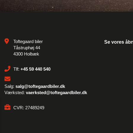
Toftegaard biler
Se vores åbn
Tåstruphøj 44
4300 Holbæk
Tlf:
+45 59 440 540
Salg:
salg@toftegaardbiler.dk
Værksted:
vaerksted@toftegaardbiler.dk
CVR: 27489249