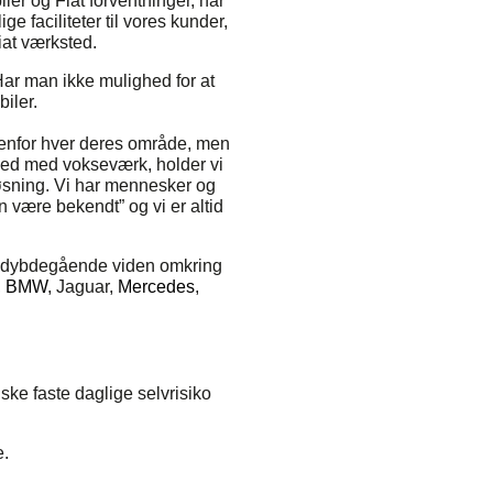
er og Fiat forventninger, har
 faciliteter til vores kunder,
iat værksted.
Har man ikke mulighed for at
biler.
denfor hver deres område, men
mhed med vokseværk, holder vi
løsning. Vi har mennesker og
 være bekendt” og vi er altid
en dybdegående viden omkring
,
BMW
, Jaguar,
Mercedes
,
iske faste daglige selvrisiko
e.