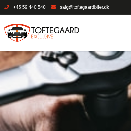
+45 59 440 540
salg@toftegaardbiler.dk