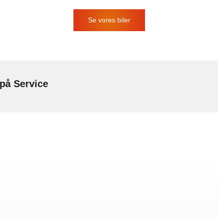
Se vores biler
 på Service