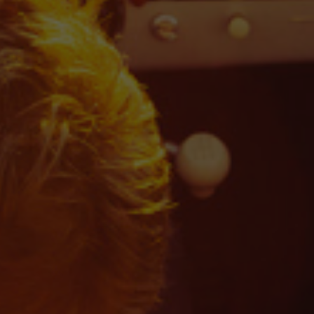
Hej 👋
Hvordan kan vi hjælpe?
Start en ny samtale
Har du et spørgsmål? Start en ny samtale
Kontaktinformation
Åbningstider
Leasingtyper
Services