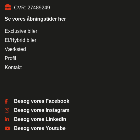
CVR: 27489249
Se vores åbningstider her
Hej 👋
Hvordan kan vi hjælpe?
Exclusive biler
El/Hybrid biler
Værksted
Start en ny samtale
Har du et spørgsmål? Start en ny samtale
Profil
Kontakt
Kontaktinformation
Åbningstider
Leasingtyper
Besøg vores Facebook
Services
Besøg vores Instagram
Sociale medier
Besøg vores LinkedIn
Besøg vores Youtube
Bilmærker