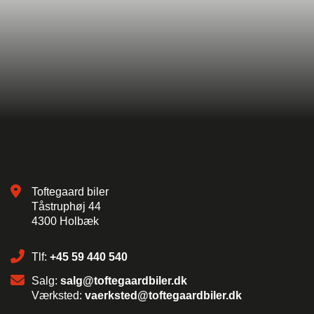
Toftegaard biler
Tåstruphøj 44
4300 Holbæk
Tlf:
+45 59 440 540
Salg:
salg@toftegaardbiler.dk
Værksted:
vaerksted@toftegaardbiler.dk