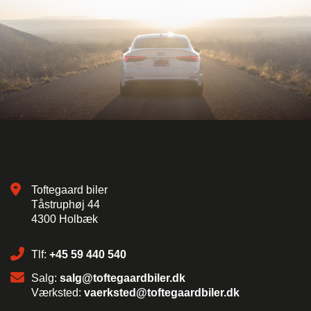
Toftegaard biler
Tåstruphøj 44
4300 Holbæk
Tlf:
+45 59 440 540
Salg:
salg@toftegaardbiler.dk
Værksted:
vaerksted@toftegaardbiler.dk