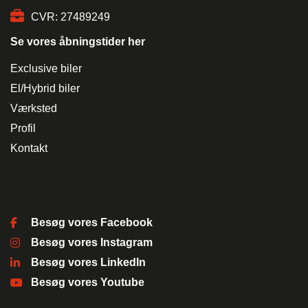
CVR: 27489249
Se vores åbningstider her
Hej 👋
Hvordan kan vi hjælpe?
Exclusive biler
El/Hybrid biler
Værksted
Start en ny samtale
Har du et spørgsmål? Start en ny samtale
Profil
Kontakt
Kontaktinformation
Åbningstider
Leasingtyper
Besøg vores Facebook
Services
Besøg vores Instagram
Sociale medier
Besøg vores LinkedIn
Besøg vores Youtube
Bilmærker